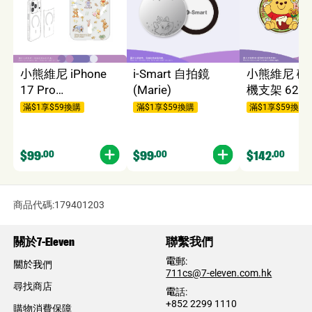
小熊維尼 iPhone
i-Smart 自拍鏡
小熊維尼 磁
17 Pro
(Marie)
機支架 622
GoldenSnap 磁換
滿$1享$59換購
滿$1享$59換購
滿$1享$59換購
式背板 6069 (不能
單獨使用)
$99
.00
$99
.00
$142
.00
商品代碼:179401203
關於7-Eleven
聯繫我們
電郵:
關於我們
​711cs@7-eleven.com.hk
尋找商店
電話:​
+852 2299 1110
購物消費保障