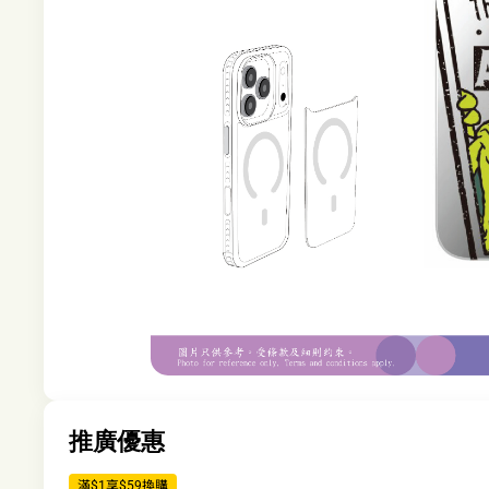
推廣優惠
滿$1享$59換購