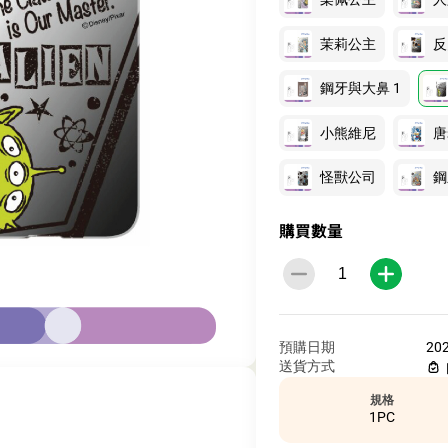
茉莉公主
反
鋼牙與大鼻 1
小熊維尼
唐
怪獸公司
鋼
購買數量
預購日期
20
送貨方式
規格
1PC