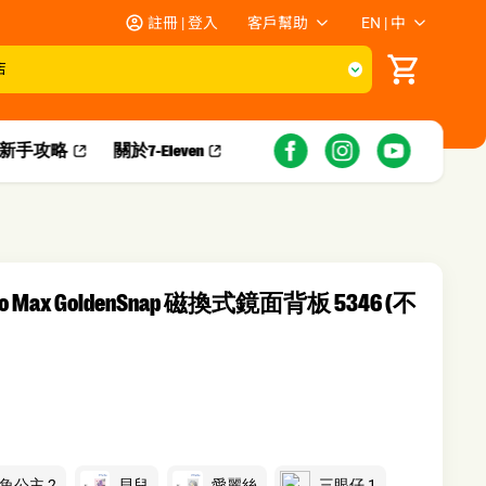
註冊 | 登入
客戶幫助
EN | 中
店
新手攻略​
關於7-Eleven
Pro Max GoldenSnap 磁換式鏡面背板 5346 (不
魚公主 2
貝兒
愛麗絲
三眼仔 1