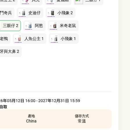
鬥奇兵
史迪仔
小飛象 2
三眼仔 2
阿愁
米奇老鼠
老鴨
人魚公主 1
小飛象 1
牙與大鼻 2
26年05月12日 16:00 - 2027年12月31日 15:59
自取
產地
儲存方式
China
常溫