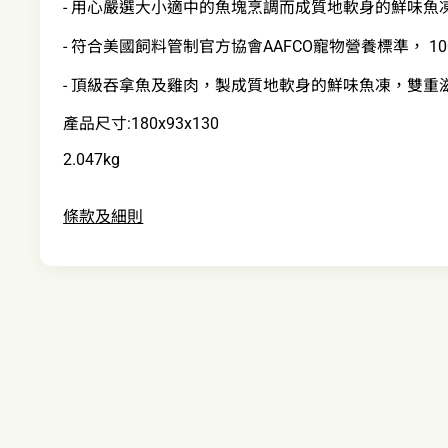
- 用心嚴選大小適中的魚塊烹調而成質地軟身的鮮味
- 符合美國飼料管制官方協會AAFCO寵物營養標準， 1
- 頂級吞拿魚及雞肉，製成質地軟身的鮮味魚凍，雙重
產品尺寸:180x93x130
2.047kg
條款及細則