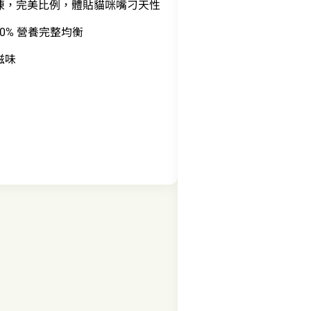
魚凍，完美比例，體貼貓咪嘴刁天性
00% 營養完整均衡
滋味