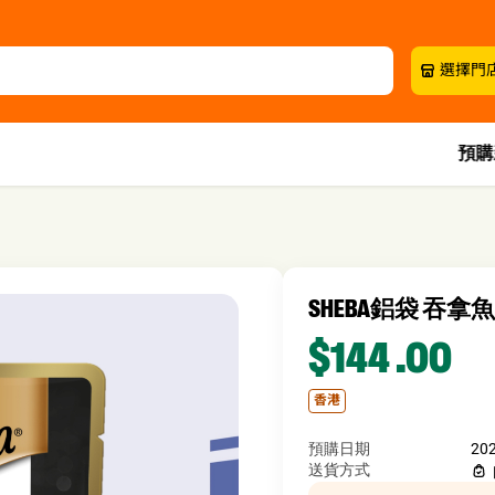
選擇門
預購
SHEBA鋁袋 吞拿魚
$144
.00
香港
預購日期
20
送貨方式