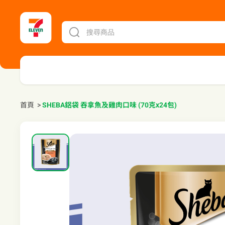
首頁
>
SHEBA鋁袋 吞拿魚及雞肉口味 (70克x24包)