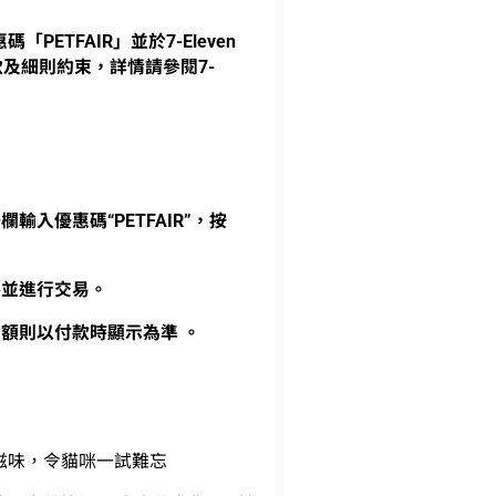
PETFAIR」並於7-Eleven
款及細則約束，詳情請參閱7-
入優惠碼“PETFAIR”，按
券並進行交易。
金額則以付款時顯示為準 。
滋味，令貓咪一試難忘