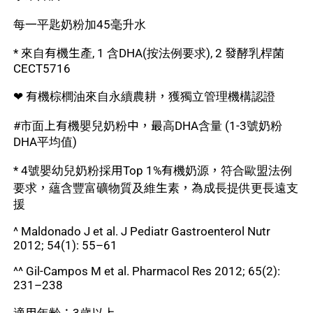
每一平匙奶粉加45毫升水
* 來自有機生產, 1 含DHA(按法例要求), 2 發酵乳桿菌
CECT5716
❤ 有機棕櫚油來自永續農耕，獲獨立管理機構認證
#市面上有機嬰兒奶粉中，最高DHA含量 (1-3號奶粉
DHA平均值)
* 4號嬰幼兒奶粉採用Top 1%有機奶源，符合歐盟法例
要求，蘊含豐富礦物質及維生素，為成長提供更長遠支
援
^ Maldonado J et al. J Pediatr Gastroenterol Nutr
2012; 54(1): 55–61
^^ Gil-Campos M et al. Pharmacol Res 2012; 65(2):
231–238
適用年齡：3歲以上