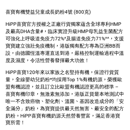
喜寶有機雙益兒童成長奶粉4號 (800克)
HiPP喜寶官方授權之正廠行貨獨家蘊含全球專利HMP
及最高DHA含量#，臨床實證升級HMP母乳益生菌配方
可強化上呼吸道免疫力72%^及腸道免疫力71%^^，支援
寶寶建立強壯免疫機制，港版獨有配方專為亞洲BB而
設，由德國恆溫專運直送到港，嚴格控制運輸過程中溫
度及濕度，令活性營養發揮最大功效！
HiPP喜寶120年來以家族之名堅持有機，保證行貨質
量，全線嬰幼兒奶粉*均採用Top 1%有機奶源，榮獲歐
盟有機認證，並且訂立比歐盟有機認證更高的標準 –
喜寶有機印章，無激素無添加，港版正貨是本地測試中
唯一不含致癌物、塑化劑、溫菌、基因改造成分的「安
全滿分」奶粉，為寶寶提供最天然無害、最安全的配方
奶粉。HiPP喜寶有機奶源天然營養豐富，滿足香港寶
寶所需！