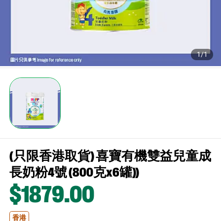
1/1
(只限香港取貨) 喜寶有機雙益兒童成
長奶粉4號 (800克x6罐))
$1879
.00
香港