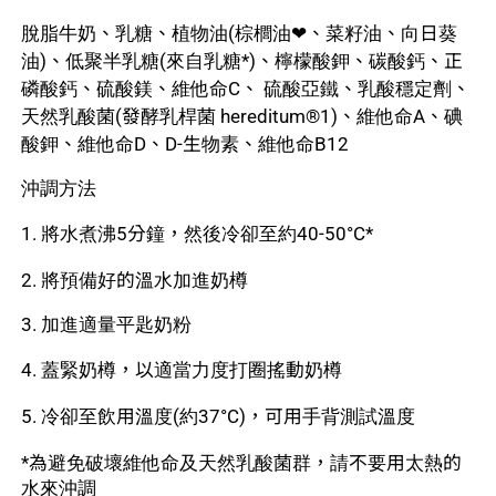
脫脂牛奶、乳糖、植物油(棕櫚油❤、菜籽油、向日葵
油)、低聚半乳糖(來自乳糖*)、檸檬酸鉀、碳酸鈣、正
磷酸鈣、硫酸鎂、維他命C、 硫酸亞鐵、乳酸穩定劑、
天然乳酸菌(發酵乳桿菌 hereditum®️1)、維他命A、碘
酸鉀、維他命D、D-生物素、維他命B12
沖調方法
1. 將水煮沸5分鐘，然後冷卻至約40-50°C*
2. 將預備好的溫水加進奶樽
3. 加進適量平匙奶粉
4. 蓋緊奶樽，以適當力度打圈搖動奶樽
5. 冷卻至飲用溫度(約37°C)，可用手背測試溫度
*為避免破壞維他命及天然乳酸菌群，請不要用太熱的
水來沖調