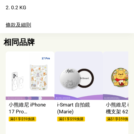
2. 0.2 KG
條款及細則
相同品牌
小熊維尼 iPhone
i-Smart 自拍鏡
小熊維尼 磁
17 Pro
(Marie)
機支架 622
GoldenSnap 磁換
滿$1享$59換購
滿$1享$59換購
滿$1享$59換購
式背板 6069 (不能
單獨使用)