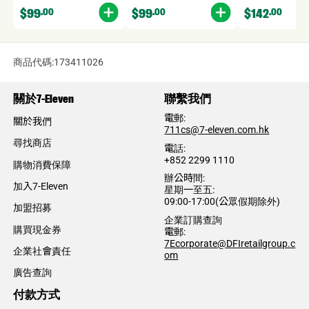
$99
.00
$99
.00
$142
.00
商品代碼:173411026
關於7-Eleven
聯繫我們
電郵:
關於我們
​711cs@7-eleven.com.hk
尋找商店
電話:​
+852 2299 1110
購物消費保障
辦公時間:
加入7-Eleven
星期一至五:
09:00-17:00(公眾假期除外)
加盟招募
企業訂購查詢
購買現金券​
電郵:
7Ecorporate@DFIretailgroup.c
企業社會責任
om
廣告查詢
付款方式